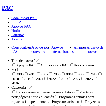
PAC
Comunidad PAC
SIT_AC
Apoyos PAC
Nodos
Patronos
Acerca
Convocatoria
Apoyos por
Apoyos
Alianzas
Archivo de
PAC
convenio
internacionales
apoyos
Tipo de apoyo
Apoyos PAC
Convocatoria PAC
Por convenio
Fecha
2000
2001
2002
2003
2004
2006
2017
2018
2019
2021
2022
2023
2024
2025
2026
Categoría
Exposiciones e intervenciones artísticas
Prácticas
pedagógicas / arte educación
Programas anuales para
espacios independientes
Proyectos artísticos
Proyectos