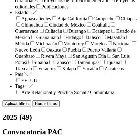
curatoriales
Proyectos de formación en el arte
Proyectos
editoriales
Publicaciones
Estado
Aguascalientes
Baja California
Campeche
Chiapas
Chihuahua
Ciudad de México
Coahuila
Cuernavaca
Culiacán
Durango
Ecatepec
Estado de
México
Guanajuato
Hidalgo
Jalisco
Mazatlán
Mérida
Michoacán
Monterrey
Morelos
Nacional
Nuevo León
Oaxaca
Puebla
Puerto Vallarta
Querétaro
Rivera Maya
San Agustín Etla
San Luis
Potosí
Sinaloa
Tabasco
Tamaulipas
Tijuana
Tlaxcala
Veracruz
Xalapa
Yucatán
Zacatecas
País
EE. UU.
Tags
Arte Relacional y Práctica Social / Comunitaria
Aplicar filtros
Borrar filtros
2025 (49)
Convocatoria PAC