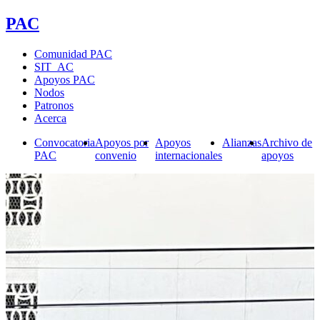
PAC
Comunidad PAC
SIT_AC
Apoyos PAC
Nodos
Patronos
Acerca
Convocatoria
Apoyos por
Apoyos
Alianzas
Archivo de
PAC
convenio
internacionales
apoyos