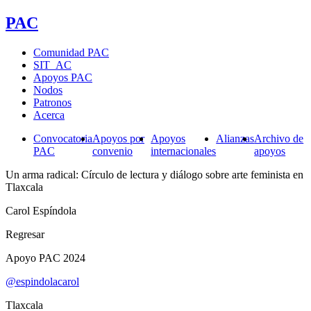
PAC
Comunidad PAC
SIT_AC
Apoyos PAC
Nodos
Patronos
Acerca
Convocatoria
Apoyos por
Apoyos
Alianzas
Archivo de
PAC
convenio
internacionales
apoyos
Un arma radical: Círculo de lectura y diálogo sobre arte feminista en
Tlaxcala
Carol Espíndola
Regresar
Apoyo PAC 2024
@espindolacarol
Tlaxcala