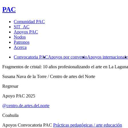
PAC
Comunidad PAC
SIT_AC
Apoyos PAC
Nodos
Patronos
Acerca
Convocatoria PAC
Apoyos por convenio
Apoyos internacionale
Fragmentos de cristal: 10 años profesionalizando el arte en La Lagun
Susana Nava de la Torre / Centro de artes del Norte
Regresar
Apoyo PAC 2025
@centro.de.artes.del.norte
Coahuila
Apoyos Convocatoria PAC
Prácticas pedagógicas / arte educación