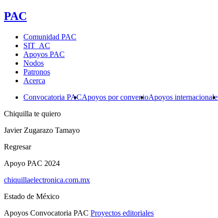
PAC
Comunidad PAC
SIT_AC
Apoyos PAC
Nodos
Patronos
Acerca
Convocatoria PAC
Apoyos por convenio
Apoyos internacionale
Chiquilla te quiero
Javier Zugarazo Tamayo
Regresar
Apoyo PAC 2024
chiquillaelectronica.com.mx
Estado de México
Apoyos Convocatoria PAC
Proyectos editoriales