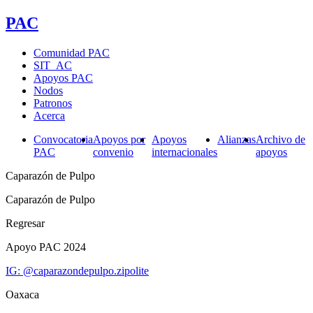
PAC
Comunidad PAC
SIT_AC
Apoyos PAC
Nodos
Patronos
Acerca
Convocatoria
Apoyos por
Apoyos
Alianzas
Archivo de
PAC
convenio
internacionales
apoyos
Caparazón de Pulpo
Caparazón de Pulpo
Regresar
Apoyo PAC 2024
IG: @caparazondepulpo.zipolite
Oaxaca