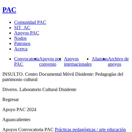
PAC
Comunidad PAC
SIT_AC
Apoyos PAC
Nodos
Patronos
Acerca
Convocatoria
Apoyos por
Apoyos
Alianzas
Archivo de
PAC
convenio
internacionales
apoyos
INSULTO. Centro Documental Móvil Disidente: Pedagogías del
patrimonio cultural
Diversx. Laboratorio Cultural Disidente
Regresar
Apoyo PAC 2024
Aguascalientes
Apoyos Convocatoria PAC
Prácticas pedagógicas / arte educación