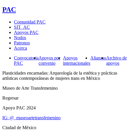
PAC
Comunidad PAC
SIT_AC
Apoyos PAC
Nodos
Patronos
Acerca
Convocatoria
Apoyos por
Apoyos
Alianzas
Archivo de
PAC
convenio
internacionales
apoyos
Plasticidades encarnadas: Arqueología de la estética y prácticas
artísticas contemporáneas de mujeres trans en México
Museo de Arte Transfemenino
Regresar
Apoyo PAC 2024
IG: @_museoartetransfemenino
Ciudad de México