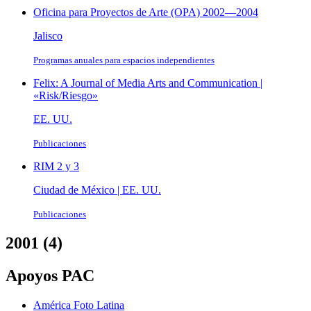
Oficina para Proyectos de Arte (OPA) 2002—2004
Jalisco
Programas anuales para espacios independientes
Felix: A Journal of Media Arts and Communication |
«Risk/Riesgo»
EE. UU.
Publicaciones
RIM 2 y 3
Ciudad de México | EE. UU.
Publicaciones
2001 (4)
Apoyos PAC
América Foto Latina