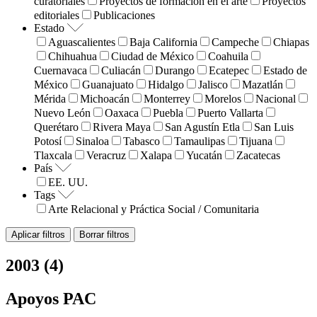
curatoriales
Proyectos de formación en el arte
Proyectos
editoriales
Publicaciones
Estado
Aguascalientes
Baja California
Campeche
Chiapas
Chihuahua
Ciudad de México
Coahuila
Cuernavaca
Culiacán
Durango
Ecatepec
Estado de
México
Guanajuato
Hidalgo
Jalisco
Mazatlán
Mérida
Michoacán
Monterrey
Morelos
Nacional
Nuevo León
Oaxaca
Puebla
Puerto Vallarta
Querétaro
Rivera Maya
San Agustín Etla
San Luis
Potosí
Sinaloa
Tabasco
Tamaulipas
Tijuana
Tlaxcala
Veracruz
Xalapa
Yucatán
Zacatecas
País
EE. UU.
Tags
Arte Relacional y Práctica Social / Comunitaria
Aplicar filtros
Borrar filtros
2003 (4)
Apoyos PAC