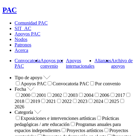
PAC
Comunidad PAC
SIT_AC
Apoyos PAC
Nodos
Patronos
Acerca
Convocatoria
Apoyos por
Apoyos
Alianzas
Archivo de
PAC
convenio
internacionales
apoyos
Tipo de apoyo
Apoyos PAC
Convocatoria PAC
Por convenio
Fecha
2000
2001
2002
2003
2004
2006
2017
2018
2019
2021
2022
2023
2024
2025
2026
Categoría
Exposiciones e intervenciones artísticas
Prácticas
pedagógicas / arte educación
Programas anuales para
espacios independientes
Proyectos artísticos
Proyectos