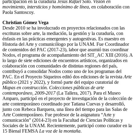
participación en la curaduría
Jesús Rafael Soto. Visión en
movimiento, intersticios y homónimo de línea
, en colaboración con
Paola Santoscoy.
Christian Gómez Vega
Desde 2010 se ha involucrado en proyectos relacionados con las
escrituras sobre arte, la mediación, la gestión y la curaduría, con
énfasis en las prácticas emergentes y autogestivas. Es maestro en
Historia del Arte y comunicólogo por la UNAM. Fue Coordinador
de contenidos del PAC (2017-23), labor que asumió tras coordinar
Nodos, el programa de acompañamiento del SIT_AC XIII (2016). A
lo largo de siete ediciones de encuentros artísticos, organizados en
colaboración con comunidades de distintas regiones del país,
contribuyó a consolidar Nodos como uno de los programas del
PAC. En el Proyecto Siqueiros editó dos ediciones de la revista
Arte
público
(2021 y 2022), y formó parte del equipo curatorial de
Mapas en construcción. Colecciones públicas de arte
contemporáneo, 2009-2017
(La Tallera, 2017). Para el Museo
Amparo, participó en el proyecto de investigación de la colección de
arte contemporáneo coordinado por Tatiana Cuevas y desarrolló,
junto con Rebeca Barquera, una línea del tiempo para las Salas de
Arte Contemporáneo. Fue profesor de la asignatura “Arte y
comunicación” (2014-23) en la Facultad de Ciencias Políticas y
Sociales de la UNAM. Recientemente, participó como curador en la
15 Bienal FEMSA
La voz de la montaña
.