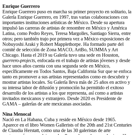
Enrique Guerrero
Enrique Guerrero puso en marcha su primer proyecto en solitario, la
Galería Enrique Guerrero, en 1997, tras varias colaboraciones con
importantes instituciones artísticas de México. Desde su apertura
impulsó las carreras de artistas de renombre en México y América
Latina, como Pedro Reyes, Teresa Margolles, Santiago Sierra, entre
otros; pero también trajo por primera vez a México exposiciones de
Nobuyoshi Araki y Robert Mapplethorpe. Ha formado parte del
comité de selección de Zona MACO, ArtBo, SUMMA y Art
Chicago. Hasta el 2019 su Galería tuvo una sede en Houston,
guerrero-projects
, enfocada en el trabajo de artistas jóvenes y desde
hace unos años cuenta con una segunda sede en México,
específicamente en Todos Santos, Baja California Sur que se enfoca
tanto en promover a sus artistas representados como en descubrir y
mostrar artistas locales. Su Galería lleva más de 25 años en activo y
su intensa labor de difusión y promoción ha permitido el exitoso
desarrollo de los artistas a los que representa, así como a artistas
invitados mexicanos y extranjero. Desde 2020 es Presidente de
GAMA – galerías de arte mexicanas asociadas.
Nina Menocal
Nació en La Habana, Cuba y reside en México desde 1965.
Aparece en el libro Women Gallerists of the 20th and 21st Centuries
de Claudia Herstatt, como una de las 30 galeristas de arte