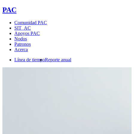
PAC
Comunidad PAC
SIT_AC
Apoyos PAC
Nodos
Patronos
Acerca
Línea de tiempo
Reporte anual