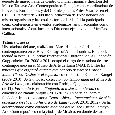
gerente de museografía de Centro Cultural Tijuana y directora del
Museo Tamayo Arte Contemporáneo. Fungió como coordinadora de
Proyectos Binacionales y del Comité para las Artes Visuales en el
CECUT. A partir de 2008 fue subdirectora de Exposiciones del
mismo organismo y fue co-directora de inSITE. Ha participado
como conferencista en eventos académicos tanto nacionales como
internacionales. Actualmente es Directora ejecutiva de inSite\Casa
Gallina.
Tatiana Cuevas
Historiadora del arte, realizó una Maestría en curaduría de arte
contemporáneo en el Royal Collage of Art de Londres. En 2004,
recibió la beca Hilla Rebay International Curatorial de la Fundación
Guggenheim. De 2008 a 2011 ocupó el cargo de curadora de arte
contemporáneo en el Museo de Arte de Lima (MALI). Entre las
muestras que organizó durante este periodo destacan:
Gordon
Matta-Clark: Deshacer el espacio
, co-curaduría de Gabriela Rangel
(2009-2010);
Arte al paso. Colección contemporánea del Museo de
Arte de Lima
, en colaboración con Rodrigo Quijano
(2011);
Fernando Bryce: dibujando la historia moderna
, co-
curaduría de Natalia Majluf (2011-2012). Es parte del comité
fundador de la convocatoria
Centro Abierto. Intervenciones de sitio
específico en el centro histórico de Lima
(2009, 2010, 2012). Se ha
desempeñado como curadora asociada del Museo Rufino Tamayo
Arte Contemporáneo en la ciudad de México, en donde destaca su