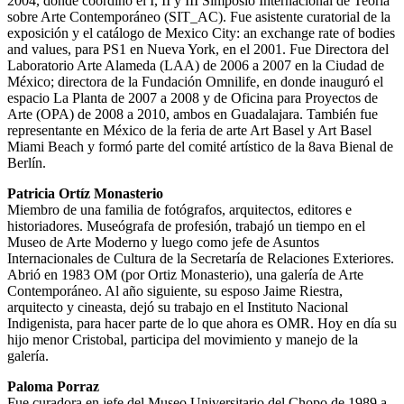
2004, donde coordinó el I, II y III Simposio Internacional de Teoría
sobre Arte Contemporáneo (SIT_AC). Fue asistente curatorial de la
exposición y el catálogo de Mexico City: an exchange rate of bodies
and values, para PS1 en Nueva York, en el 2001. Fue Directora del
Laboratorio Arte Alameda (LAA) de 2006 a 2007 en la Ciudad de
México; directora de la Fundación Omnilife, en donde inauguró el
espacio La Planta de 2007 a 2008 y de Oficina para Proyectos de
Arte (OPA) de 2008 a 2010, ambos en Guadalajara. También fue
representante en México de la feria de arte Art Basel y Art Basel
Miami Beach y formó parte del comité artístico de la 8ava Bienal de
Berlín.
Patricia Ortíz Monasterio
Miembro de una familia de fotógrafos, arquitectos, editores e
historiadores. Museógrafa de profesión, trabajó un tiempo en el
Museo de Arte Moderno y luego como jefe de Asuntos
Internacionales de Cultura de la Secretaría de Relaciones Exteriores.
Abrió en 1983 OM (por Ortiz Monasterio), una galería de Arte
Contemporáneo. Al año siguiente, su esposo Jaime Riestra,
arquitecto y cineasta, dejó su trabajo en el Instituto Nacional
Indigenista, para hacer parte de lo que ahora es OMR. Hoy en día su
hijo menor Cristobal, participa del movimiento y manejo de la
galería.
Paloma Porraz
Fue curadora en jefe del Museo Universitario del Chopo de 1989 a