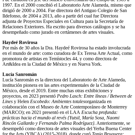
1997. En el 2000 concibió el Laboratorio Arte Alameda, mismo que
dirigió de 2000 a 2004. Fue directora del Antiguo Colegio de San
Ildefonso, de 2004 a 2013, año a partir del cual fue Directora
adjunta de Proyectos Especiales en Cultura para la Secretaría de
Relaciones Exteriores. Ha escrito para diversos catálogos y se ha
desempeñado como jurado en certámenes de artes visuales.
Haydeé Rovirosa
Por más de 30 años la Dra. Haydeé Rovirosa ha estado involucrada
en el mundo de arte: como curadora de Ex Teresa Arte Actual, como
promotora de artistas en Temístocles 44, y como directora de
Art&Idea en la Ciudad de México y en Nueva York.
Lucía Sanromán
Lucía Sanromán es la directora del Laboratorio de Arte Alameda,
institución pionera en las artes experimentales de la Ciudad de
México, desde el 2019. Entre muchas otras exhibiciones y
proyectos, en 2023 presentó
Pedro Lasch: Entre líneas / Between de
Lines
y Helen
Escobedo: Ambientes totales
organizada en
colaboración con el Museo de Arte Contemporáneo de Monterrey
(MARCO); en 2021 presentó en el LAA
Escucha profunda:
prácticas hacia el mundo al revés {Yutsil, María Sosa, Naomi
Rincón Gallardo y Fernando Palma Rodríguez}
. Anteriormente, se
desempeñó como directora de artes visuales del Yerba Buena Center
for the Arts (YBCA) (2015-2018), donde curó
Tania Bruguera: