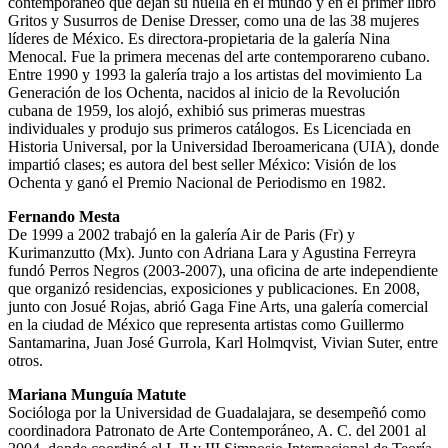
contemporáneo que dejan su huella en el mundo y en el primer libro
Gritos y Susurros de Denise Dresser, como una de las 38 mujeres
líderes de México. Es directora-propietaria de la galería Nina
Menocal. Fue la primera mecenas del arte contemporareno cubano.
Entre 1990 y 1993 la galería trajo a los artistas del movimiento La
Generación de los Ochenta, nacidos al inicio de la Revolución
cubana de 1959, los alojó, exhibió sus primeras muestras
individuales y produjo sus primeros catálogos. Es Licenciada en
Historia Universal, por la Universidad Iberoamericana (UIA), donde
impartió clases; es autora del best seller México: Visión de los
Ochenta y ganó el Premio Nacional de Periodismo en 1982.
Fernando Mesta
De 1999 a 2002 trabajó en la galería Air de Paris (Fr) y
Kurimanzutto (Mx). Junto con Adriana Lara y Agustina Ferreyra
fundó Perros Negros (2003-2007), una oficina de arte independiente
que organizó residencias, exposiciones y publicaciones. En 2008,
junto con Josué Rojas, abrió Gaga Fine Arts, una galería comercial
en la ciudad de México que representa artistas como Guillermo
Santamarina, Juan José Gurrola, Karl Holmqvist, Vivian Suter, entre
otros.
Mariana Munguía Matute
Socióloga por la Universidad de Guadalajara, se desempeñó como
coordinadora Patronato de Arte Contemporáneo, A. C. del 2001 al