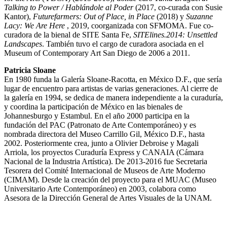
Talking to Power
/ Hablándole al Poder
(2017, co-curada con Susie
Kantor),
Futurefarmers: Out of Place, in Place
(2018) y
Suzanne
Lacy: We Are Here
, 2019, coorganizada con SFMOMA. Fue co-
curadora de la bienal de SITE Santa Fe,
SITElines.2014: Unsettled
Landscapes
. También tuvo el cargo de curadora asociada en el
Museum of Contemporary Art San Diego de 2006 a 2011.
Patricia Sloane
En 1980 funda la Galería Sloane-Racotta, en México D.F., que sería
lugar de encuentro para artistas de varias generaciones. Al cierre de
la galería en 1994, se dedica de manera independiente a la curaduría,
y coordina la participación de México en las bienales de
Johannesburgo y Estambul. En el año 2000 participa en la
fundación del PAC (Patronato de Arte Contemporáneo) y es
nombrada directora del Museo Carrillo Gil, México D.F., hasta
2002. Posteriormente crea, junto a Olivier Debroise y Magali
Arriola, los proyectos Curaduría Express y CANAIA (Cámara
Nacional de la Industria Artística). De 2013-2016 fue Secretaria
Tesorera del Comité Internacional de Museos de Arte Moderno
(CIMAM). Desde la creación del proyecto para el MUAC (Museo
Universitario Arte Contemporáneo) en 2003, colabora como
Asesora de la Dirección General de Artes Visuales de la UNAM.