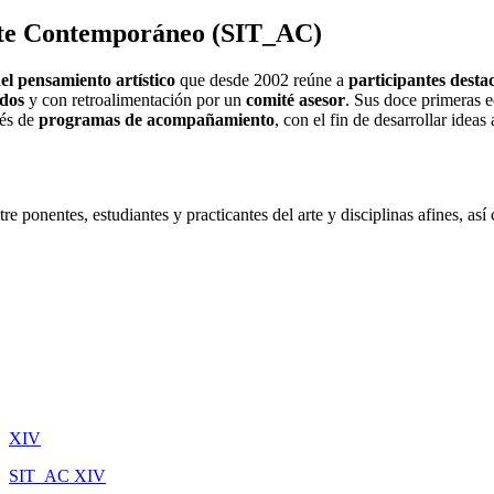
Arte Contemporáneo (SIT_AC)
el pensamiento artístico
que desde 2002 reúne a
participantes destac
ados
y con retroalimentación por un
comité asesor
. Sus doce primeras 
vés de
programas de acompañamiento
, con el fin de desarrollar idea
re ponentes, estudiantes y practicantes del arte y disciplinas afines, as
XIV
SIT_AC
XIV