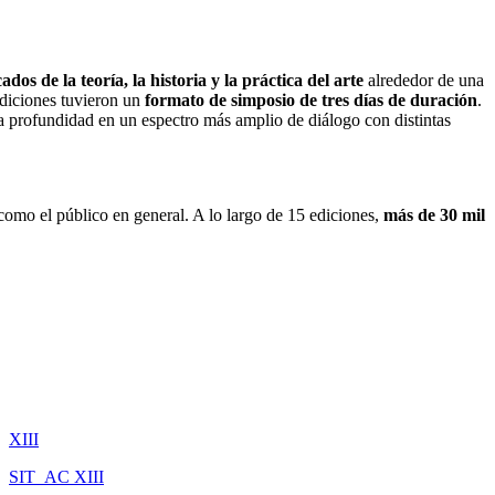
ados de la teoría, la historia y la práctica del arte
alrededor
de una
ediciones tuvieron un
formato de simposio de tres días de duración
.
s a profundidad en un espectro más amplio de diálogo con distintas
í como el público en general
. A lo largo de 15 ediciones,
más de 30 mil
XIII
SIT_AC
XIII