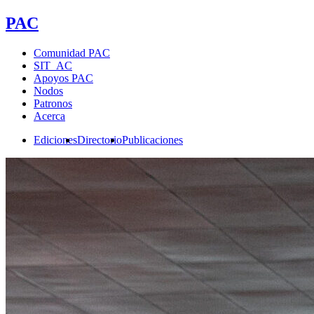
PAC
Comunidad PAC
SIT_AC
Apoyos PAC
Nodos
Patronos
Acerca
Ediciones
Directorio
Publicaciones