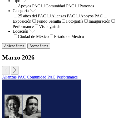
Tipo
Apoyos PAC
Comunidad PAC
Patronos
Categoría
25 años del PAC
Alianzas PAC
Apoyos PAC
Exposición
Fondo Semilla
Fotografía
Inauguración
Performance
Visita guiada
Locación
Ciudad de México
Estado de México
Aplicar filtros
Borrar filtros
Marzo 2026
Alianzas PAC
Evento
Noticia
Evento
Apoyos PAC
Apoyos PAC
Patronos
Comunidad PAC
Performance
18.06.2026
Resultados de la Convocatoria PAC 2026