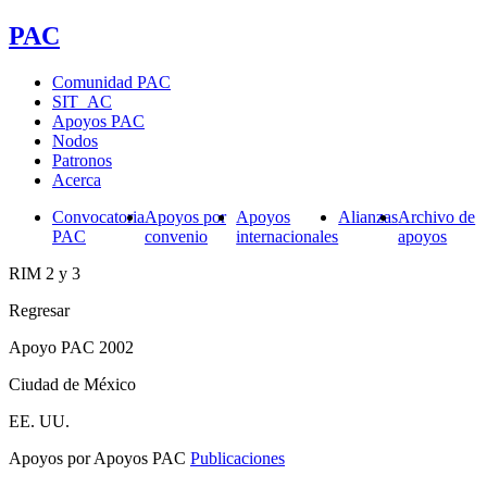
PAC
Comunidad PAC
SIT_AC
Apoyos PAC
Nodos
Patronos
Acerca
Convocatoria
Apoyos por
Apoyos
Alianzas
Archivo de
PAC
convenio
internacionales
apoyos
RIM 2 y 3
Regresar
Apoyo PAC 2002
Ciudad de México
EE. UU.
Apoyos por Apoyos PAC
Publicaciones