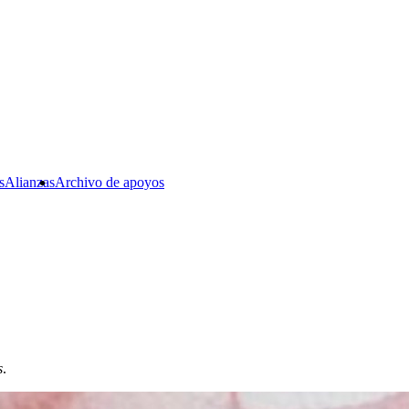
s
Alianzas
Archivo de apoyos
s
.