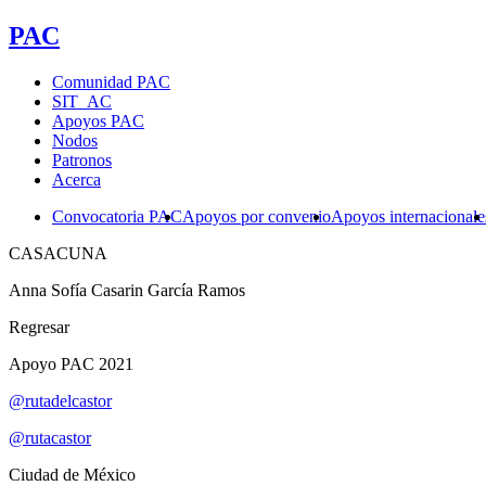
PAC
Comunidad PAC
SIT_AC
Apoyos PAC
Nodos
Patronos
Acerca
Convocatoria PAC
Apoyos por convenio
Apoyos internacionale
CASACUNA
Anna Sofía Casarin García Ramos
Regresar
Apoyo PAC 2021
@rutadelcastor
@rutacastor
Ciudad de México