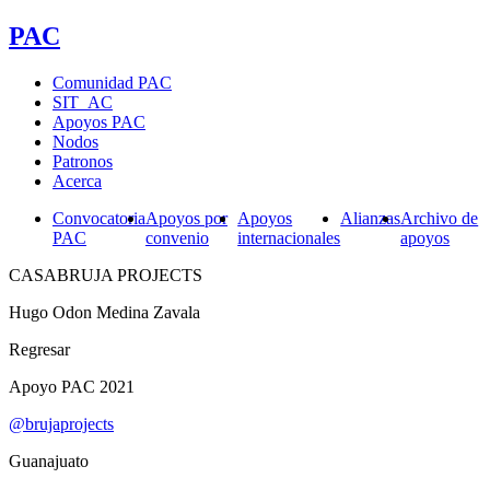
PAC
Comunidad PAC
SIT_AC
Apoyos PAC
Nodos
Patronos
Acerca
Convocatoria
Apoyos por
Apoyos
Alianzas
Archivo de
PAC
convenio
internacionales
apoyos
CASABRUJA PROJECTS
Hugo Odon Medina Zavala
Regresar
Apoyo PAC 2021
@brujaprojects
Guanajuato