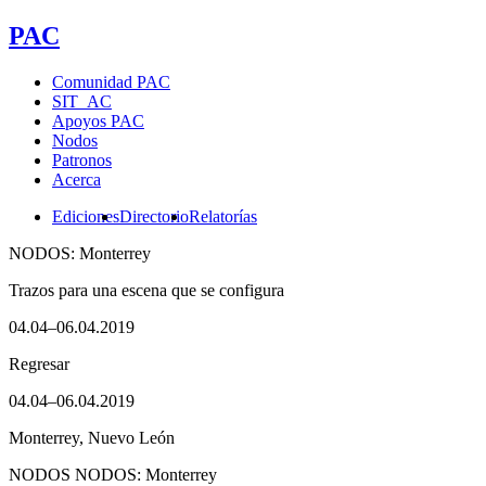
PAC
Comunidad PAC
SIT_AC
Apoyos PAC
Nodos
Patronos
Acerca
Ediciones
Directorio
Relatorías
NODOS: Monterrey
Trazos para una escena que se configura
04.04–06.04.2019
Regresar
04.04–06.04.2019
Monterrey, Nuevo León
NODOS
NODOS: Monterrey