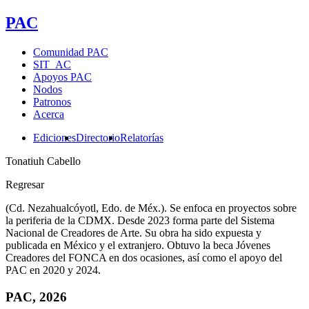
PAC
Comunidad PAC
SIT_AC
Apoyos PAC
Nodos
Patronos
Acerca
Ediciones
Directorio
Relatorías
Tonatiuh Cabello
Regresar
(Cd. Nezahualcóyotl, Edo. de Méx.). Se enfoca en proyectos sobre
la periferia de la CDMX. Desde 2023 forma parte del Sistema
Nacional de Creadores de Arte. Su obra ha sido expuesta y
publicada en México y el extranjero. Obtuvo la beca Jóvenes
Creadores del FONCA en dos ocasiones, así como el apoyo del
PAC en 2020 y 2024.
PAC, 2026