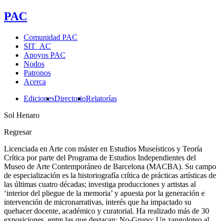
PAC
Comunidad PAC
SIT_AC
Apoyos PAC
Nodos
Patronos
Acerca
Ediciones
Directorio
Relatorías
Sol Henaro
Regresar
Licenciada en Arte con máster en Estudios Museísticos y Teoría
Crítica por parte del Programa de Estudios Independientes del
Museo de Arte Contemporáneo de Barcelona (MACBA). Su campo
de especialización es la historiografía crítica de prácticas artísticas de
las últimas cuatro décadas; investiga producciones y artistas al
‘interior del pliegue de la memoria’ y apuesta por la generación e
intervención de micronarrativas, interés que ha impactado su
quehacer docente, académico y curatorial. Ha realizado más de 30
exposiciones, entre las que destacan: No-Grupo: Un zangoloteo al