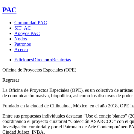
PAC
Comunidad PAC
SIT_AC
Apoyos PAC
Nodos
Patronos
Acerca
Ediciones
Directorio
Relatorías
Oficina de Proyectos Especiales (OPE)
Regresar
La Oficina de Proyectos Especiales (OPE), es un colectivo de artistas 
de comunicación masiva, biopolítica, así como los discursos de poder 
Fundado en la ciudad de Chihuahua, México, en el año 2018, OPE ha tra
Entre sus propuestas individuales destacan “Use el conejo blanco” (
coordinando el proyecto curatorial “Colección ASARCCO” con el que
Investigación curatorial y por el Patronato de Arte Contemporáneo PAC
Ciudad Juárez, INBA.