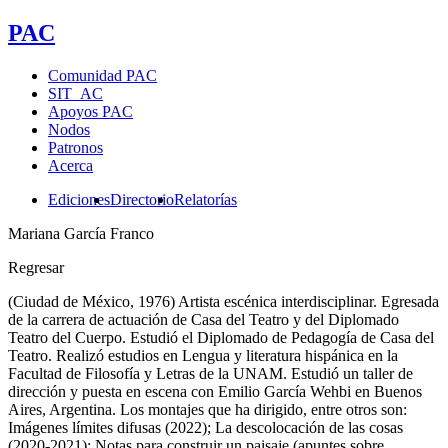
PAC
Comunidad PAC
SIT_AC
Apoyos PAC
Nodos
Patronos
Acerca
Ediciones
Directorio
Relatorías
Mariana García Franco
Regresar
(Ciudad de México, 1976) Artista escénica interdisciplinar. Egresada
de la carrera de actuación de Casa del Teatro y del Diplomado
Teatro del Cuerpo. Estudió el Diplomado de Pedagogía de Casa del
Teatro. Realizó estudios en Lengua y literatura hispánica en la
Facultad de Filosofía y Letras de la UNAM. Estudió un taller de
dirección y puesta en escena con Emilio García Wehbi en Buenos
Aires, Argentina. Los montajes que ha dirigido, entre otros son:
Imágenes límites difusas (2022); La descolocación de las cosas
(2020-2021); Notas para construir un paisaje (apuntes sobre