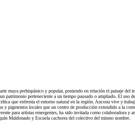
rte maya prehispánico y popular, poniendo en relación el paisaje del ter
un patrimonio perteneciente a un tiempo pausado o ampliado. El uso de 
crítica que enfrenta el entorno natural en la región. Ancona vive y tra
llas y pigmentos locales que un centro de producción extendido a la comun
erente para artistas emergentes, ha sido invitada como colaboradora y 
aquín Maldonado y Escuela cachorra del colectivo del mismo nombre.