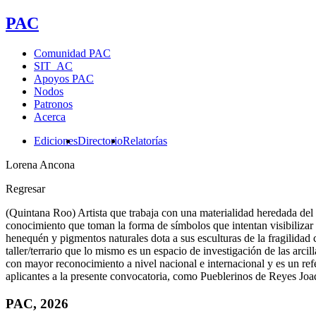
PAC
Comunidad PAC
SIT_AC
Apoyos PAC
Nodos
Patronos
Acerca
Ediciones
Directorio
Relatorías
Lorena Ancona
Regresar
(Quintana Roo) Artista que trabaja con una materialidad heredada del a
conocimiento que toman la forma de símbolos que intentan visibilizar 
henequén y pigmentos naturales dota a sus esculturas de la fragilidad 
taller/terrario que lo mismo es un espacio de investigación de las arci
con mayor reconocimiento a nivel nacional e internacional y es un ref
aplicantes a la presente convocatoria, como Pueblerinos de Reyes Jo
PAC, 2026