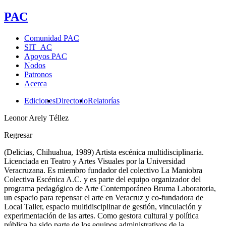
PAC
Comunidad PAC
SIT_AC
Apoyos PAC
Nodos
Patronos
Acerca
Ediciones
Directorio
Relatorías
Leonor Arely Téllez
Regresar
(Delicias, Chihuahua, 1989) Artista escénica multidisciplinaria.
Licenciada en Teatro y Artes Visuales por la Universidad
Veracruzana. Es miembro fundador del colectivo La Maniobra
Colectiva Escénica A.C. y es parte del equipo organizador del
programa pedagógico de Arte Contemporáneo Bruma Laboratoria,
un espacio para repensar el arte en Veracruz y co-fundadora de
Local Taller, espacio multidisciplinar de gestión, vinculación y
experimentación de las artes. Como gestora cultural y política
pública ha sido parte de los equipos administrativos de la