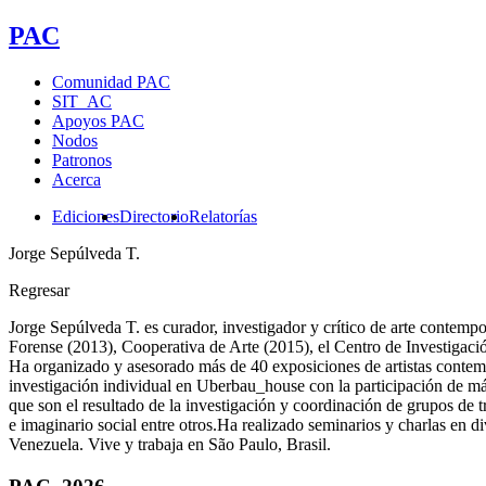
PAC
Comunidad PAC
SIT_AC
Apoyos PAC
Nodos
Patronos
Acerca
Ediciones
Directorio
Relatorías
Jorge Sepúlveda T.
Regresar
Jorge Sepúlveda T. es curador, investigador y crítico de arte contemp
Forense (2013), Cooperativa de Arte (2015), el Centro de Investiga
Ha organizado y asesorado más de 40 exposiciones de artistas contemp
investigación individual en Uberbau_house con la participación de má
que son el resultado de la investigación y coordinación de grupos de 
e imaginario social entre otros.Ha realizado seminarios y charlas en d
Venezuela. Vive y trabaja en São Paulo, Brasil.