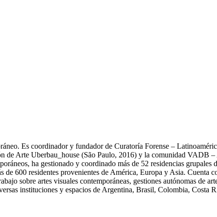
oráneo. Es coordinador y fundador de Curatoría Forense – Latinoamérica 
ción de Arte Uberbau_house (São Paulo, 2016) y la comunidad VADB – A
oráneos, ha gestionado y coordinado más de 52 residencias grupales de
s de 600 residentes provenientes de América, Europa y Asia. Cuenta con 
trabajo sobre artes visuales contemporáneas, gestiones autónomas de arte
iversas instituciones y espacios de Argentina, Brasil, Colombia, Costa 