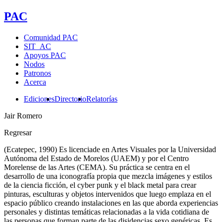
PAC
Comunidad PAC
SIT_AC
Apoyos PAC
Nodos
Patronos
Acerca
Ediciones
Directorio
Relatorías
Jair Romero
Regresar
(Ecatepec, 1990) Es licenciade en Artes Visuales por la Universidad
Autónoma del Estado de Morelos (UAEM) y por el Centro
Morelense de las Artes (CEMA). Su práctica se centra en el
desarrollo de una iconografía propia que mezcla imágenes y estilos
de la ciencia ficción, el cyber punk y el black metal para crear
pinturas, esculturas y objetos intervenidos que luego emplaza en el
espacio público creando instalaciones en las que aborda experiencias
personales y distintas temáticas relacionadas a la vida cotidiana de
las personas que forman parte de las disidencias sexo genéricas. Es