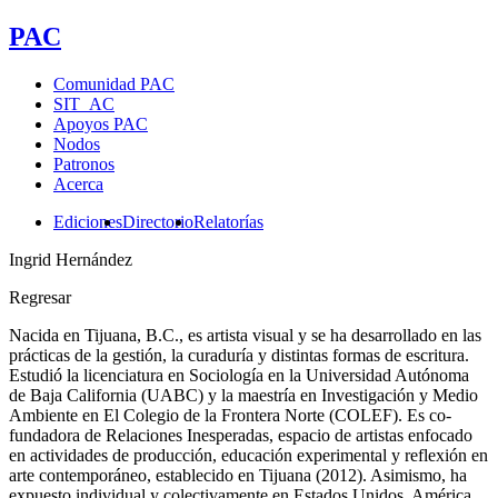
PAC
Comunidad PAC
SIT_AC
Apoyos PAC
Nodos
Patronos
Acerca
Ediciones
Directorio
Relatorías
Ingrid Hernández
Regresar
Nacida en Tijuana, B.C., es artista visual y se ha desarrollado en las
prácticas de la gestión, la curaduría y distintas formas de escritura.
Estudió la licenciatura en Sociología en la Universidad Autónoma
de Baja California (UABC) y la maestría en Investigación y Medio
Ambiente en El Colegio de la Frontera Norte (COLEF). Es co-
fundadora de Relaciones Inesperadas, espacio de artistas enfocado
en actividades de producción, educación experimental y reflexión en
arte contemporáneo, establecido en Tijuana (2012). Asimismo, ha
expuesto individual y colectivamente en Estados Unidos, América