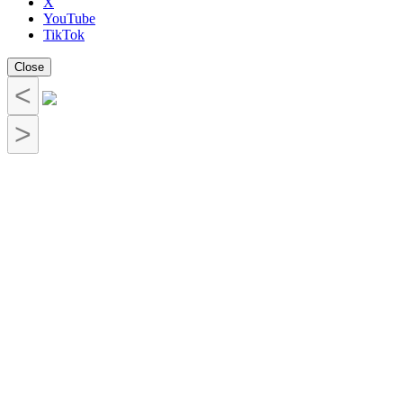
X
YouTube
TikTok
Close
<
>