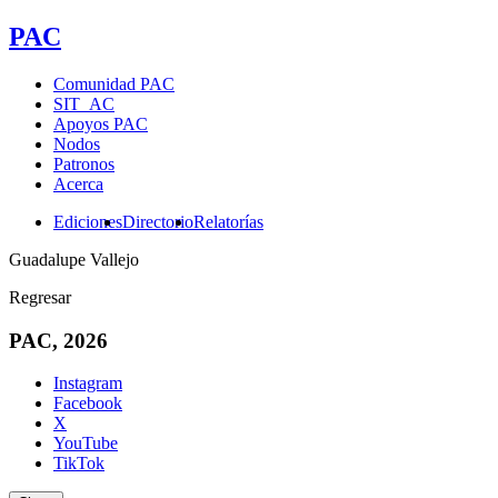
PAC
Comunidad PAC
SIT_AC
Apoyos PAC
Nodos
Patronos
Acerca
Ediciones
Directorio
Relatorías
Guadalupe Vallejo
Regresar
PAC, 2026
Instagram
Facebook
X
YouTube
TikTok