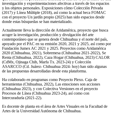
investigación y experimentaciones afectivas a través de los espacios
y los objetos personales. Exposiciones cómo Colección Privada
(2017) y Línea Múltiple (2018), así como la actual beca FOMAC
con el proyecto Un jardín propio (2025) han sido espacios desde
donde estas búsquedas se han materializado.
Actualmente lleva la dirección de Aridamérica, proyecto que busca
acoger la investigación, producción y divulgación del arte
contemporáneo que se genera desde Chihuahua y el norte del país,
apoyado por el PAC en su emisión 2020, 2021 y 2025, así como por
Fundación Jumex AC 2021 y 2025. Proyectos como Aridamérica
2020 (Chihuahua, 2021), Sobremesa (Chihuahua 2021-2022), Se
Renta (Chihuahua, 2022), Caza Hogar (Chihuahua, 2023) CALOR
(CdMx, Ojinaga Chih, Marfa Tx. 2023-24) y Colección
ASARCCO (Cd. Juárez- Chihuahua 2024- hoy) han sido algunas
de las propuestas desarrolladas desde esta plataforma.
Ha colaborado en programas como Proyecto Plexo. Caja de
herramientas (Chihuahua, 2022), Las emociones son acciones
(Chihuahua 2023), y con Colectiva Versiones en el proyecto
Procesos de Línea (Chihuahua 2023-24), así como con
Intercuraduría (2021-22).
Es docente de planta en el área de Artes Visuales en la Facultad de
Artes de la Universidad Autónoma de Chihuahua.