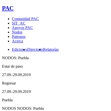
PAC
Comunidad PAC
SIT_AC
Apoyos PAC
Nodos
Patronos
Acerca
Ediciones
Directorio
Relatorías
NODOS: Puebla
Estar de paso
27.09–29.09.2019
Regresar
27.09–29.09.2019
Puebla
NODOS
NODOS: Puebla