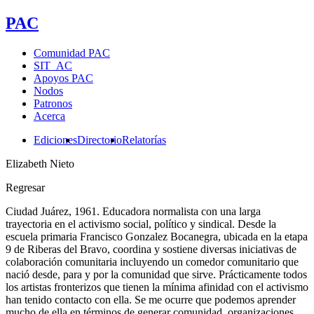
PAC
Comunidad PAC
SIT_AC
Apoyos PAC
Nodos
Patronos
Acerca
Ediciones
Directorio
Relatorías
Elizabeth Nieto
Regresar
Ciudad Juárez, 1961. Educadora normalista con una larga
trayectoria en el activismo social, político y sindical. Desde la
escuela primaria Francisco Gonzalez Bocanegra, ubicada en la etapa
9 de Riberas del Bravo, coordina y sostiene diversas iniciativas de
colaboración comunitaria incluyendo un comedor comunitario que
nació desde, para y por la comunidad que sirve. Prácticamente todos
los artistas fronterizos que tienen la mínima afinidad con el activismo
han tenido contacto con ella. Se me ocurre que podemos aprender
mucho de ella en términos de generar comunidad, organizaciones