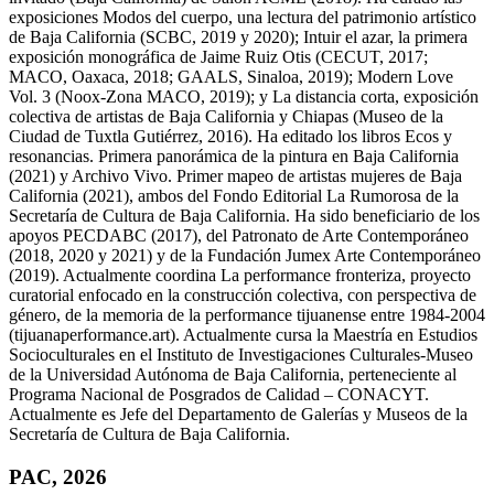
exposiciones Modos del cuerpo, una lectura del patrimonio artístico
de Baja California (SCBC, 2019 y 2020); Intuir el azar, la primera
exposición monográfica de Jaime Ruiz Otis (CECUT, 2017;
MACO, Oaxaca, 2018; GAALS, Sinaloa, 2019); Modern Love
Vol. 3 (Noox-Zona MACO, 2019); y La distancia corta, exposición
colectiva de artistas de Baja California y Chiapas (Museo de la
Ciudad de Tuxtla Gutiérrez, 2016). Ha editado los libros Ecos y
resonancias. Primera panorámica de la pintura en Baja California
(2021) y Archivo Vivo. Primer mapeo de artistas mujeres de Baja
California (2021), ambos del Fondo Editorial La Rumorosa de la
Secretaría de Cultura de Baja California. Ha sido beneficiario de los
apoyos PECDABC (2017), del Patronato de Arte Contemporáneo
(2018, 2020 y 2021) y de la Fundación Jumex Arte Contemporáneo
(2019). Actualmente coordina La performance fronteriza, proyecto
curatorial enfocado en la construcción colectiva, con perspectiva de
género, de la memoria de la performance tijuanense entre 1984-2004
(tijuanaperformance.art). Actualmente cursa la Maestría en Estudios
Socioculturales en el Instituto de Investigaciones Culturales-Museo
de la Universidad Autónoma de Baja California, perteneciente al
Programa Nacional de Posgrados de Calidad – CONACYT.
Actualmente es Jefe del Departamento de Galerías y Museos de la
Secretaría de Cultura de Baja California.
PAC, 2026