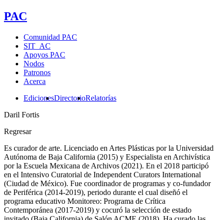
PAC
Comunidad PAC
SIT_AC
Apoyos PAC
Nodos
Patronos
Acerca
Ediciones
Directorio
Relatorías
Daril Fortis
Regresar
Es curador de arte. Licenciado en Artes Plásticas por la Universidad
Autónoma de Baja California (2015) y Especialista en Archivística
por la Escuela Mexicana de Archivos (2021). En el 2018 participó
en el Intensivo Curatorial de Independent Curators International
(Ciudad de México). Fue coordinador de programas y co-fundador
de Periférica (2014-2019), periodo durante el cual diseñó el
programa educativo Monitoreo: Programa de Crítica
Contemporánea (2017-2019) y cocuró la selección de estado
invitado (Baja California) de Salón ACME (2018). Ha curado las