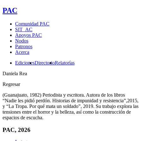
PAC
Comunidad PAC
SIT_AC
Apoyos PAC
Nodos
Patronos
Acerca
Ediciones
Directorio
Relatorías
Daniela Rea
Regresar
(Guanajuato, 1982) Periodista y escritora. Autora de los libros
“Nadie les pidió perdón. Historias de impunidad y resistencia”,2015,
y “La Tropa. Por qué mata un soldado”, 2019. Su trabajo explora las
tensiones entre el horror y la belleza, así como la construcción de
espacios de escucha.
PAC, 2026