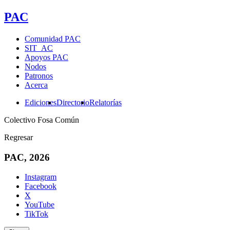
PAC
Comunidad PAC
SIT_AC
Apoyos PAC
Nodos
Patronos
Acerca
Ediciones
Directorio
Relatorías
Colectivo Fosa Común
Regresar
PAC, 2026
Instagram
Facebook
X
YouTube
TikTok