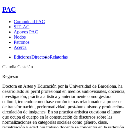
PAC
Comunidad PAC
SIT_AC
Apoyos PAC
Nodos
Patronos
Acerca
Ediciones
Directorio
Relatorías
Claudia Castelán
Regresar
Doctora en Artes y Educación por la Universidad de Barcelona, ha
desarrollado su perfil profesional en medios audiovisuales, docencia,
investigación, práctica artística y anteriormente como gestora
cultural, teniendo como base común temas relacionados a procesos
de transformación, performatividad, post-humanismo y producción-
circulación de imágenes. En su práctica artística cuestiona el lugar
que ocupa el cuerpo en la construcción de discursos sobre las
normalizaciones en categorías sociales como género, clase,
racialización y edad. Su trabajo docente se concentra en la reflexión