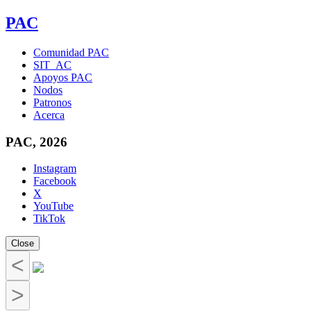
PAC
Comunidad PAC
SIT_AC
Apoyos PAC
Nodos
Patronos
Acerca
PAC, 2026
Instagram
Facebook
X
YouTube
TikTok
Close
<
>