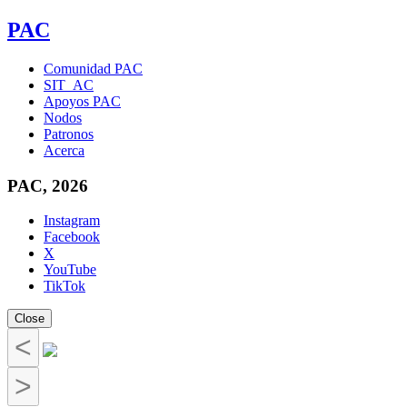
PAC
Comunidad PAC
SIT_AC
Apoyos PAC
Nodos
Patronos
Acerca
PAC, 2026
Instagram
Facebook
X
YouTube
TikTok
Close
<
>