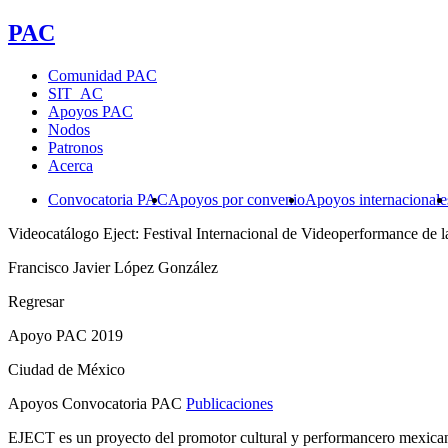
PAC
Comunidad PAC
SIT_AC
Apoyos PAC
Nodos
Patronos
Acerca
Convocatoria PAC
Apoyos por convenio
Apoyos internacionale
Videocatálogo Eject: Festival Internacional de Videoperformance d
Francisco Javier López González
Regresar
Apoyo PAC 2019
Ciudad de México
Apoyos Convocatoria PAC
Publicaciones
EJECT es un proyecto del promotor cultural y performancero mexican