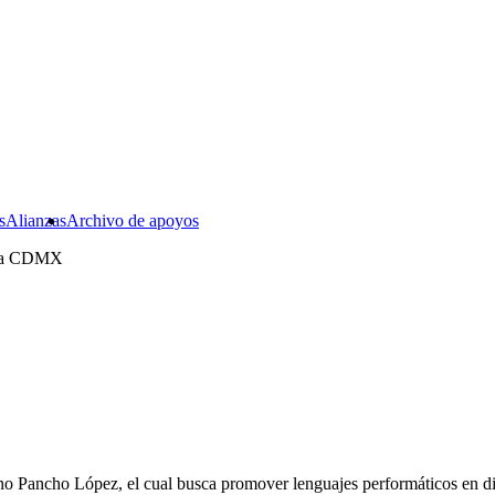
s
Alianzas
Archivo de apoyos
e la CDMX
o Pancho López, el cual busca promover lenguajes performáticos en di