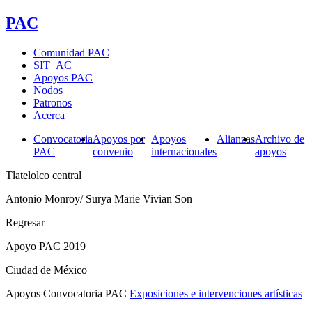
PAC
Comunidad PAC
SIT_AC
Apoyos PAC
Nodos
Patronos
Acerca
Convocatoria
Apoyos por
Apoyos
Alianzas
Archivo de
PAC
convenio
internacionales
apoyos
Tlatelolco central
Antonio Monroy/ Surya Marie Vivian Son
Regresar
Apoyo PAC 2019
Ciudad de México
Apoyos Convocatoria PAC
Exposiciones e intervenciones artísticas