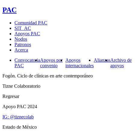
PAC
Comunidad PAC
SIT_AC
Apoyos PAC
Nodos
Patronos
Acerca
Convocatoria
Apoyos por
Apoyos
Alianzas
Archivo de
PAC
convenio
internacionales
apoyos
Fogón. Ciclo de clínicas en arte contemporáneo
Tizne Colaboratorio
Regresar
Apoyo PAC 2024
IG: @tiznecolab
Estado de México