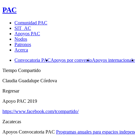
PAC
Comunidad PAC
SIT_AC
Apoyos PAC
Nodos
Patronos
Acerca
Convocatoria PAC
Apoyos por convenio
Apoyos internacionale
Tiempo Compartido
Claudia Guadalupe Córdova
Regresar
Apoyo PAC 2019
https://www.facebook.com/tcompartido/
Zacatecas
Apoyos Convocatoria PAC
Programas anuales para espacios indepen