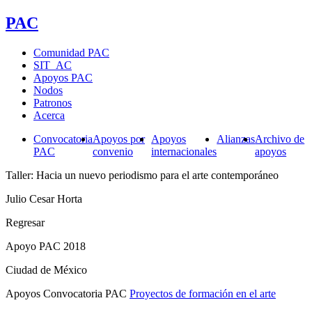
PAC
Comunidad PAC
SIT_AC
Apoyos PAC
Nodos
Patronos
Acerca
Convocatoria
Apoyos por
Apoyos
Alianzas
Archivo de
PAC
convenio
internacionales
apoyos
Taller: Hacia un nuevo periodismo para el arte contemporáneo
Julio Cesar Horta
Regresar
Apoyo PAC 2018
Ciudad de México
Apoyos Convocatoria PAC
Proyectos de formación en el arte