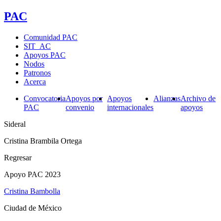
PAC
Comunidad PAC
SIT_AC
Apoyos PAC
Nodos
Patronos
Acerca
Convocatoria
Apoyos por
Apoyos
Alianzas
Archivo de
PAC
convenio
internacionales
apoyos
Sideral
Cristina Brambila Ortega
Regresar
Apoyo PAC 2023
Cristina Bambolla
Ciudad de México