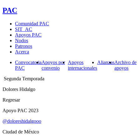
PAC
Comunidad PAC
SIT_AC
Apoyos PAC
Nodos
Patronos
Acerca
Convocatoria
Apoyos por
Apoyos
Alianzas
Archivo de
PAC
convenio
internacionales
apoyos
Segunda Temporada
Dolores Hidalgo
Regresar
Apoyo PAC 2023
@doloreshidalgooo
Ciudad de México