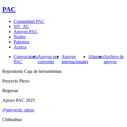
PAC
Comunidad PAC
SIT_AC
Apoyos PAC
Nodos
Patronos
Acerca
Convocatoria
Apoyos por
Apoyos
Alianzas
Archivo de
PAC
convenio
internacionales
apoyos
Repositorio Caja de herramientas
Proyecto Plexo
Regresar
Apoyo PAC 2025
@proyecto_plexo
Chihuahua