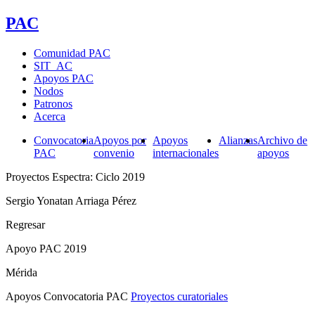
PAC
Comunidad PAC
SIT_AC
Apoyos PAC
Nodos
Patronos
Acerca
Convocatoria
Apoyos por
Apoyos
Alianzas
Archivo de
PAC
convenio
internacionales
apoyos
Proyectos Espectra: Ciclo 2019
Sergio Yonatan Arriaga Pérez
Regresar
Apoyo PAC 2019
Mérida
Apoyos Convocatoria PAC
Proyectos curatoriales