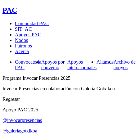
PAC
Comunidad PAC
SIT_AC
Apoyos PAC
Nodos
Patronos
Acerca
Convocatoria
Apoyos por
Apoyos
Alianzas
Archivo de
PAC
convenio
internacionales
apoyos
Programa Invocar Presencias 2025
Invocar Presencias en colaboración con Galería Gotxikoa
Regresar
Apoyo PAC 2025
@invocarpresencias
@galeriagotxikoa