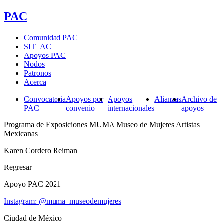
PAC
Comunidad PAC
SIT_AC
Apoyos PAC
Nodos
Patronos
Acerca
Convocatoria
Apoyos por
Apoyos
Alianzas
Archivo de
PAC
convenio
internacionales
apoyos
Programa de Exposiciones MUMA Museo de Mujeres Artistas
Mexicanas
Karen Cordero Reiman
Regresar
Apoyo PAC 2021
Instagram: @muma_museodemujeres
Ciudad de México