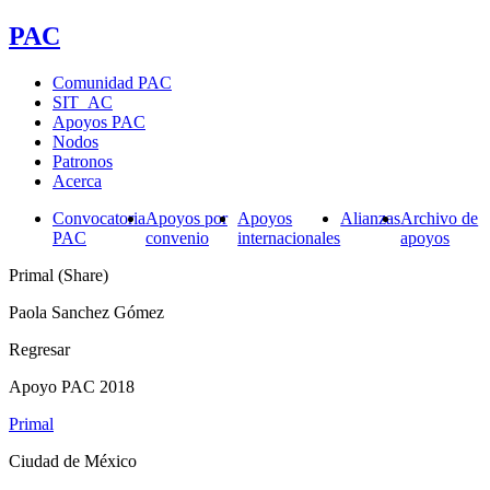
PAC
Comunidad PAC
SIT_AC
Apoyos PAC
Nodos
Patronos
Acerca
Convocatoria
Apoyos por
Apoyos
Alianzas
Archivo de
PAC
convenio
internacionales
apoyos
Primal (Share)
Paola Sanchez Gómez
Regresar
Apoyo PAC 2018
Primal
Ciudad de México