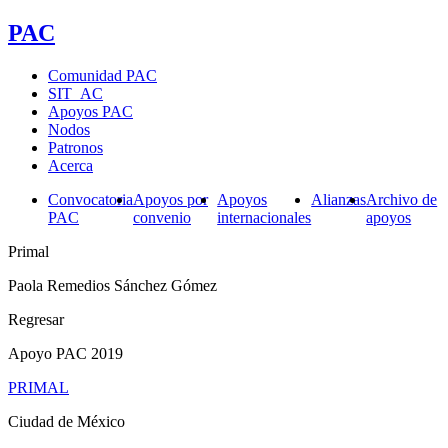
PAC
Comunidad PAC
SIT_AC
Apoyos PAC
Nodos
Patronos
Acerca
Convocatoria
Apoyos por
Apoyos
Alianzas
Archivo de
PAC
convenio
internacionales
apoyos
Primal
Paola Remedios Sánchez Gómez
Regresar
Apoyo PAC 2019
PRIMAL
Ciudad de México